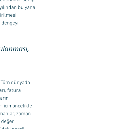
yılından bu yana 
irilmesi 
 dengeyi 
gulanması, 
r. Tüm dünyada 
rı, fatura 
arın 
 için öncelikle 
pmanlar, zaman 
 değer 