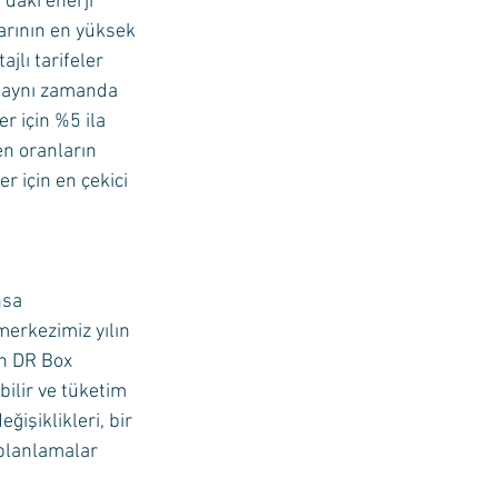
daki enerji 
larının en yüksek 
lı tarifeler 
, aynı zamanda 
r için %5 ila 
en oranların 
r için en çekici 
sa 
erkezimiz yılın 
an DR Box 
bilir ve tüketim 
ğişiklikleri, bir 
planlamalar 