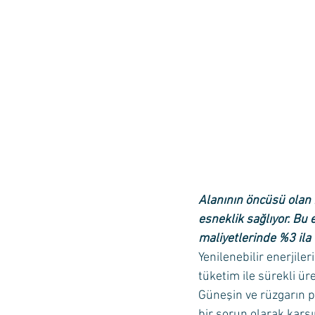
Alanının öncüsü olan 
esneklik sağlıyor. Bu 
maliyetlerinde %3 ila
Yenilenebilir enerjile
tüketim ile sürekli ür
Güneşin ve rüzgarın p
bir sorun olarak karş