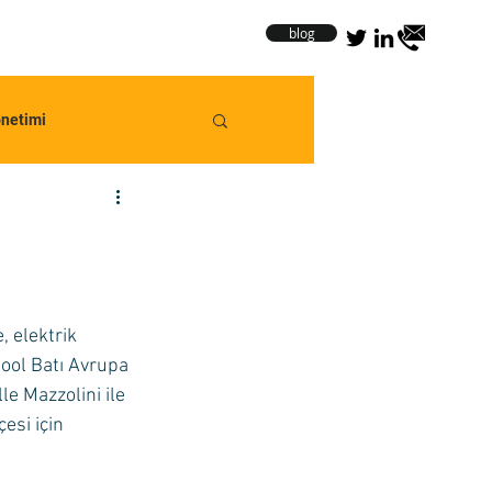
blog
önetimi
, elektrik 
ool Batı Avrupa 
e Mazzolini ile 
çesi için 