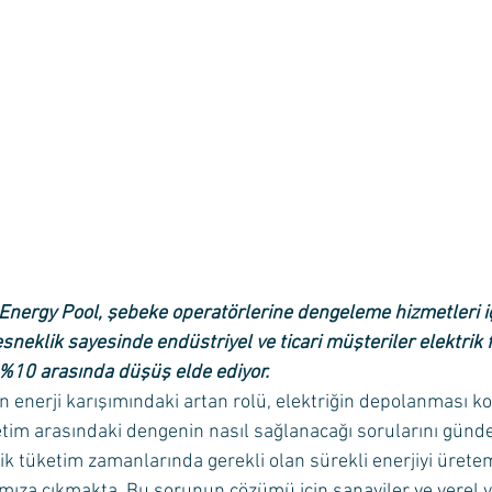
Energy Pool, şebeke operatörlerine dengeleme hizmetleri içi
esneklik sayesinde endüstriyel ve ticari müşteriler elektrik 
 %10 arasında düşüş elde ediyor.
rin enerji karışımındaki artan rolü, elektriğin depolanması 
etim arasındaki dengenin nasıl sağlanacağı sorularını günde
ik tüketim zamanlarında gerekli olan sürekli enerjiyi üret
ımıza çıkmakta. Bu sorunun çözümü için sanayiler ve yerel 