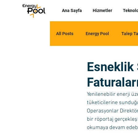
Ana Sayfa
Hizmetler
Teknolo
All Posts
Energy Pool
Talep Ta
Esneklik 
Faturala
Yenilenebilir enerji ü
tüketicilerine sunduğ
Operasyonlar Direktör
bir röportaj gerçekleşt
okumaya devam edebili