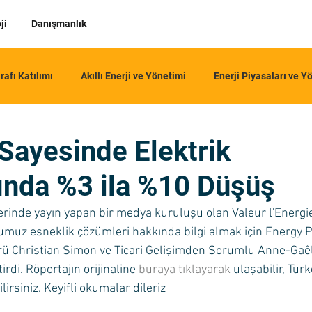
ji
Danışmanlık
rafı Katılımı
Akıllı Enerji ve Yönetimi
Enerji Piyasaları ve Y
Sayesinde Elektrik
rında %3 ila %10 Düşüş
zerinde yayın yapan bir medya kuruluşu olan Valeur l'Energie
umuz esneklik çözümleri hakkında bilgi almak için Energy P
ü Christian Simon ve Ticari Gelişimden Sorumlu Anne-Gaêll
irdi. Röportajın orijinaline 
buraya tıklayarak 
ulaşabilir, Türk
rsiniz. Keyifli okumalar dileriz