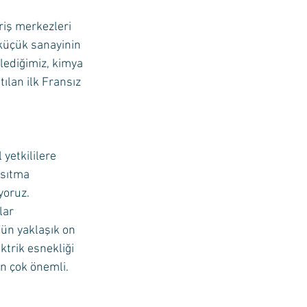
riş merkezleri 
 küçük sanayinin 
lediğimiz, kimya 
ılan ilk Fransız 
yetkililere 
ısıtma 
yoruz. 
lar 
ün yaklaşık on 
ktrik esnekliği 
in çok önemli.