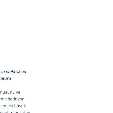
n elektriksel 
fatura 
konusunu ve 
me getiriyor. 
ememesi büyük 
yönetimler sahip 