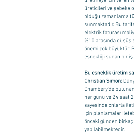
üretmeye izin veren va
üreticileri ve şebeke 
olduğu zamanlarda tük
sunmaktadır. Bu tarif
elektrik faturası mali
%10 arasında düşüş sa
önemi çok büyüktür. Bu
esnekliği sunan bir iş
Bu esneklik üretim sa
Christian Simon:
 Dün
Chambéry'de bulunan m
her günü ve 24 saat 20
sayesinde onlarla ileti
için planlamalar ileteb
önceki günden birkaç 
yapılabilmektedir. 