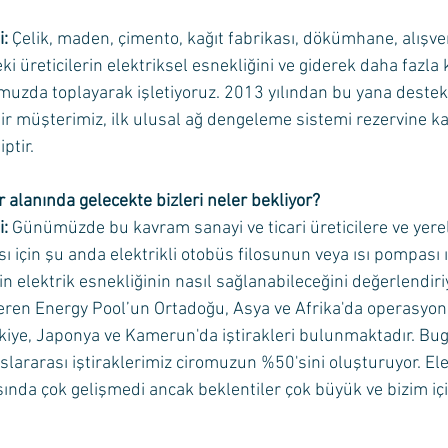
i:
 Çelik, maden, çimento, kağıt fabrikası, dökümhane, alışve
eki üreticilerin elektriksel esnekliğini ve giderek daha fazla
muzda toplayarak işletiyoruz. 2013 yılından bu yana destek
r müşterimiz, ilk ulusal ağ dengeleme sistemi rezervine kat
ptir. 
r alanında gelecekte bizleri neler bekliyor? 
i:
 Günümüzde bu kavram sanayi ve ticari üreticilere ve yerel 
sı için şu anda elektrikli otobüs filosunun veya ısı pompası 
in elektrik esnekliğinin nasıl sağlanabileceğini değerlendiri
eren Energy Pool’un Ortadoğu, Asya ve Afrika'da operasyon
rkiye, Japonya ve Kamerun'da iştirakleri bulunmaktadır. Bug
slararası iştiraklerimiz ciromuzun %50'sini oluşturuyor. Ele
ında çok gelişmedi ancak beklentiler çok büyük ve bizim iç