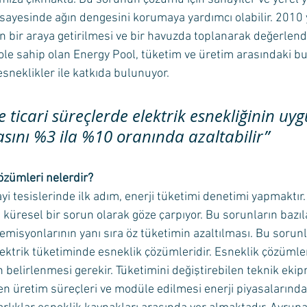
i sayesinde ağın dengesini korumaya yardımcı olabilir. 2010 
in bir araya getirilmesi ve bir havuzda toplanarak değerlend
le sahip olan Energy Pool, tüketim ve üretim arasındaki bu
neklikler ile katkıda bulunuyor. 
e ticari süreçlerde elektrik esnekliğinin uy
asını %3 ila %10 oranında azaltabilir”
çözümleri nelerdir?
yi tesislerinde ilk adım, enerji tüketimi denetimi yapmaktı
üresel bir sorun olarak göze çarpıyor. Bu sorunların bazıla
emisyonlarının yanı sıra öz tüketimin azaltılması. Bu sorunl
ektrik tüketiminde esneklik çözümleridir. Esneklik çözümleri
n belirlenmesi gerekir. Tüketimini değiştirebilen teknik eki
len üretim süreçleri ve modüle edilmesi enerji piyasalarında