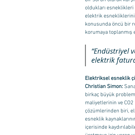
oldukları esneklikler
elektrik esnekliklerin
konusunda öncü bir ro
korumaya toplanmış es
“Endüstriyel v
elektrik fatur
Elektriksel esneklik 
Christian Simon:
 Sana
birkaç büyük problem k
maliyetlerinin ve CO2 
çözümlerinden biri, el
esneklik kaynaklarını
içerisinde kaydırılabi