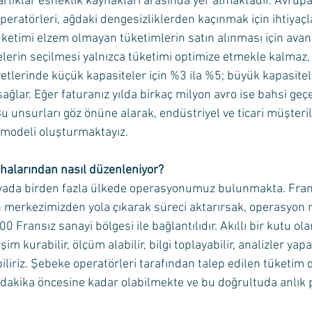
rlıklar esneklik kaynakları arasında yer almaktadır. Avrupa’
operatörleri, ağdaki dengesizliklerden kaçınmak için ihtiyaç
etimi elzem olmayan tüketimlerin satın alınması için avantaj
elerin seçilmesi yalnızca tüketimi optimize etmekle kalmaz
yetlerinde küçük kapasiteler için %3 ila %5; büyük kapasitele
ğlar. Eğer faturanız yılda birkaç milyon avro ise bahsi geç
 unsurları göz önüne alarak, endüstriyel ve ticari müşterile
 modeli oluşturmaktayız. 
halarından nasıl düzenleniyor? 
yada birden fazla ülkede operasyonumuz bulunmakta. Fran
erkezimizden yola çıkarak süreci aktarırsak, operasyon m
0 Fransız sanayi bölgesi ile bağlantılıdır. Akıllı bir kutu ol
şim kurabilir, ölçüm alabilir, bilgi toplayabilir, analizler yapa
iliriz. Şebeke operatörleri tarafından talep edilen tüketim de
dakika öncesine kadar olabilmekte ve bu doğrultuda anlık 