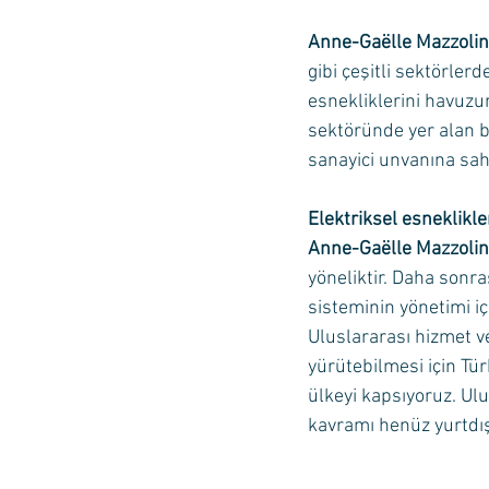
Anne-Gaëlle Mazzolin
gibi çeşitli sektörlerd
esnekliklerini havuzu
sektöründe yer alan bi
sanayici unvanına sahi
Elektriksel esneklikle
Anne-Gaëlle Mazzolin
yöneliktir. Daha sonra
sisteminin yönetimi iç
Uluslararası hizmet v
yürütebilmesi için Tü
ülkeyi kapsıyoruz. Ulu
kavramı henüz yurtdış