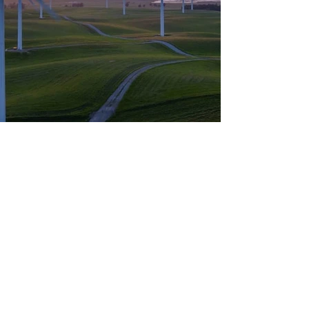
Akıllı Sayaçlar ile Üretim İzleme
Veri Analiz ve Raporlama
24/7 Elektrik Ticareti Yönetimi
Dengesizlik Yönetimi
Şebeke Dengeleme
Yenilenebilir Enerji Şebeke Entegrasyonu
Dağıtık Enerji Yönetimi
Enerji Verimliliği Stratejileri
İkili Anlaşmalar ve Enerji Finans Yönetimi
Enerji Risk Yönetimi
Yapay Zeka ve Analitik Çözümleri