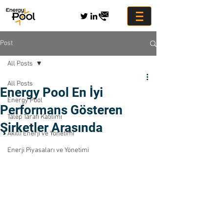
Post
All Posts
All Posts
Energy Pool En İyi
Energy Pool
Performans Gösteren
Talep Tarafı Katılımı
Şirketler Arasında
Akıllı Enerji ve Yönetimi
Enerji Piyasaları ve Yönetimi