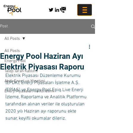
Post
All Posts
All Posts
Energy Pool Haziran Ayı
Energy Pool
Elektrik Piyasası Raporu
Talep Tarafı Katılımı
Elektrik Piyasası Düzenleme Kurumu 
Akıllı Enerji ve Yönetimi
(EPDK), Enerji Piyasaları İşletme A.Ş. 
(EPİAŞ) ve Energy Pool Epiq.Live Enerji 
Enerji Piyasaları ve Yönetimi
İzleme, Raporlama ve Analitik Platformu 
tarafından alınan veriler ile oluşturulan 
2020 yılı Haziran ayı raporunu ekte 
sunar, keyifli okumalar dileriz. 