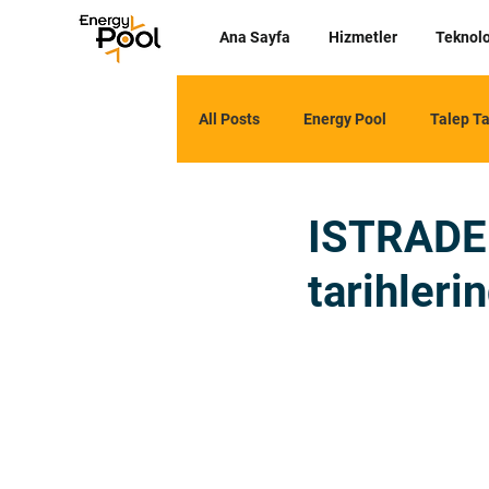
Ana Sayfa
Hizmetler
Teknolo
All Posts
Energy Pool
Talep Ta
ISTRADE 
tarihleri