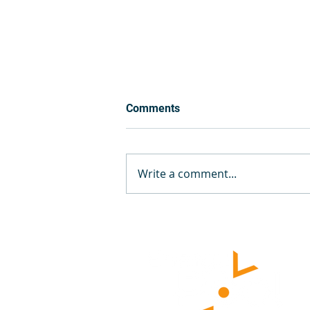
Comments
Write a comment...
Axpo Solutions ve Energy
Pool, Esneklik Çözümleri İçin
Hollanda'da İşbirliğine Gidiyor