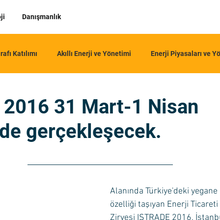
ji
Danışmanlık
rafı Katılımı
Akıllı Enerji ve Yönetimi
Enerji Piyasaları ve Y
2016 31 Mart-1 Nisan
nde gerçekleşecek.
Alanında Türkiye'deki yegane
özelliği taşıyan Enerji Ticareti
Zirvesi ISTRADE 2016, İstanb