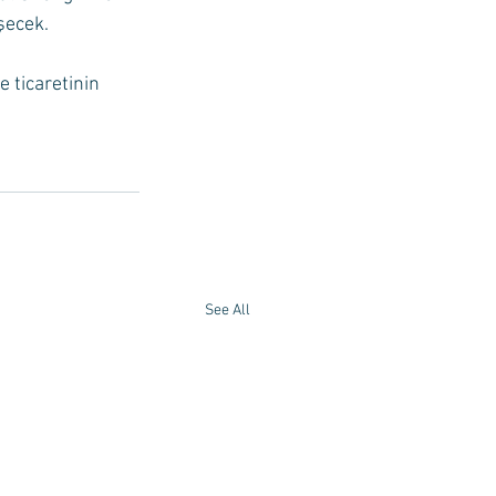
şecek.
 ticaretinin 
See All