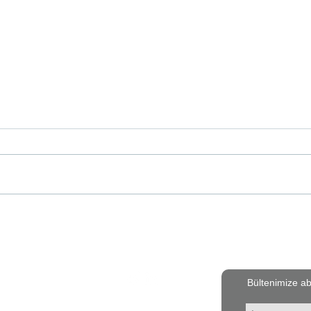
SHURA Enerji Verimliliği
Uzak
Çözümü: İş Modelleri
İlk T
Akti
Bizi takip edin
Bültenimize a
E-posta ile ulaşın