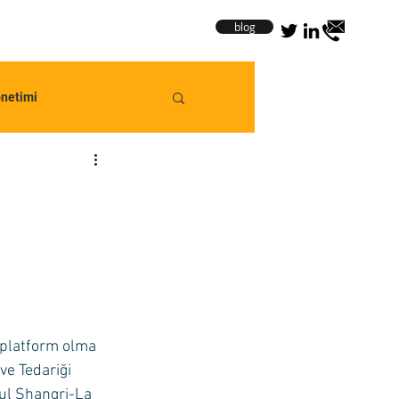
blog
önetimi
 platform olma 
 ve Tedariği 
ul Shangri-La 